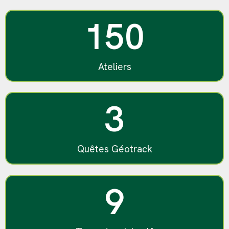
150
Ateliers
3
Quêtes Géotrack
9