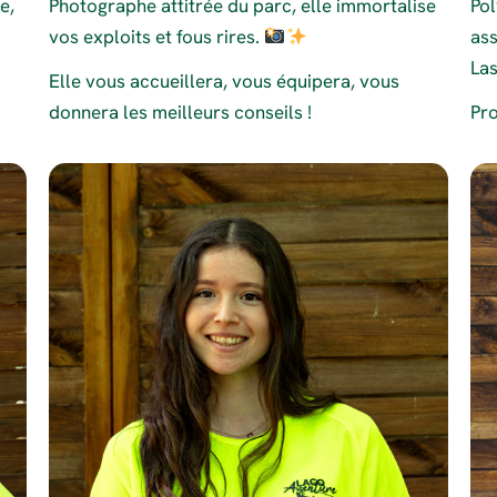
e,
Photographe attitrée du parc, elle immortalise
Pol
vos exploits et fous rires.
ass
La
Elle vous accueillera, vous équipera, vous
donnera les meilleurs conseils !
Pro