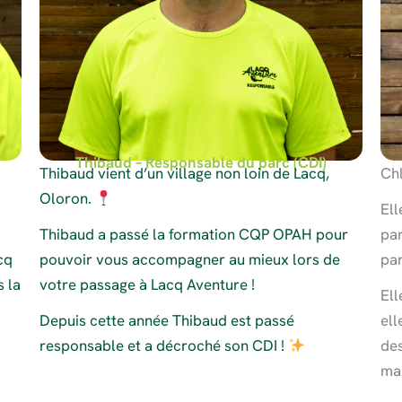
Thibaud – Responsable du parc (CDI)
Thibaud vient d’un village non loin de Lacq,
Ch
Oloron.
Ell
Thibaud a passé la formation CQP OPAH pour
par
cq
pouvoir vous accompagner au mieux lors de
par
 la
votre passage à Lacq Aventure !
Ell
Depuis cette année Thibaud est passé
ell
responsable et a décroché son CDI !
des
mar