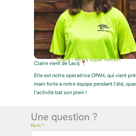
Claire – Notre super renfort
Claire vient de Lacq
Elle est notre opératrice OPAH, qui vient prê
main-forte à notre équipe pendant l’été, qua
l’activité bat son plein !
Une question ?
contact
Nom
*
Nom